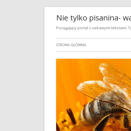
Przeskocz
Nie tylko pisanina- w
do
treści
Pociągający portal z ciekawymi tekstami.
Menu
STRONA GŁÓWNA
główne