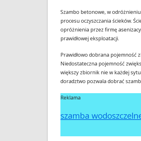
Szambo betonowe, w odróżnieniu o
procesu oczyszczania ścieków. Ści
opróżnienia przez firmę asenizac
prawidłowej eksploatacji.
Prawidłowo dobrana pojemność zb
Niedostateczna pojemność zwiększ
większy zbiornik nie w każdej syt
doradztwo pozwala dobrać szambo 
Reklama
szamba wodoszczelne