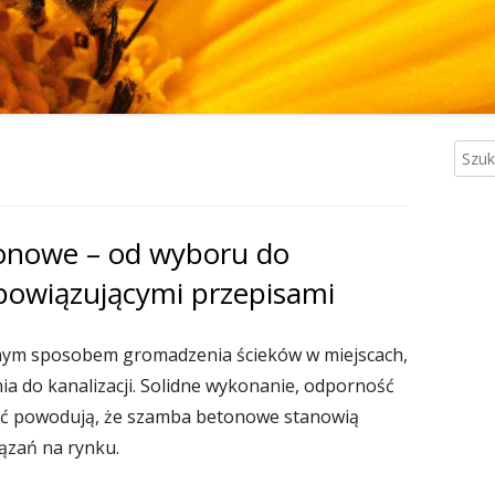
Szuka
Gł
pa
onowe – od wyboru do
bo
bowiązującymi przepisami
ym sposobem gromadzenia ścieków w miejscach,
ia do kanalizacji. Solidne wykonanie, odporność
łość powodują, że szamba betonowe stanowią
ązań na rynku.