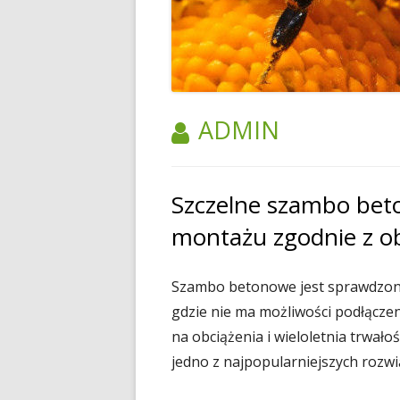
AUTOR:
ADMIN
Szczelne szambo bet
montażu zgodnie z o
Szambo betonowe jest sprawdzon
gdzie nie ma możliwości podłączen
na obciążenia i wieloletnia trwa
jedno z najpopularniejszych rozwi