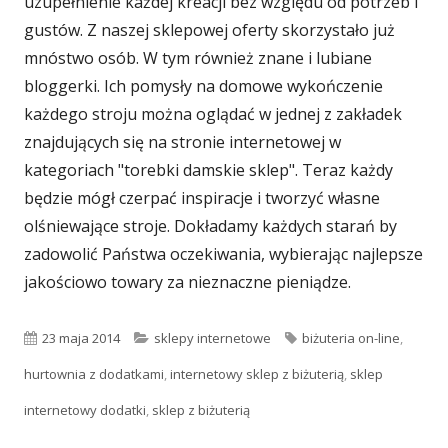
uzupełnienie każdej kreacji bez względu od potrzeb i
gustów. Z naszej sklepowej oferty skorzystało już
mnóstwo osób. W tym również znane i lubiane
bloggerki. Ich pomysły na domowe wykończenie
każdego stroju można oglądać w jednej z zakładek
znajdujących się na stronie internetowej w
kategoriach "torebki damskie sklep". Teraz każdy
będzie mógł czerpać inspiracje i tworzyć własne
olśniewające stroje. Dokładamy każdych starań by
zadowolić Państwa oczekiwania, wybierając najlepsze
jakościowo towary za nieznaczne pieniądze.
Opublikowano
Kategorie
Tagi
23 maja 2014
sklepy internetowe
biżuteria on-line
,
hurtownia z dodatkami
,
internetowy sklep z biżuterią
,
sklep
internetowy dodatki
,
sklep z biżuterią