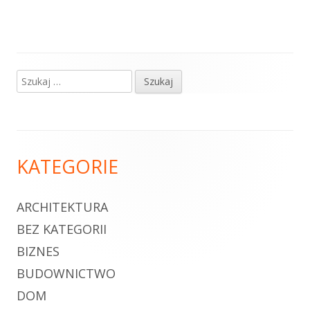
Szukaj:
Główny
panel
boczny
Zawartość
KATEGORIE
stopki
ARCHITEKTURA
BEZ KATEGORII
BIZNES
BUDOWNICTWO
DOM