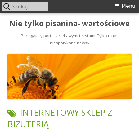
Szukaj:
Menu
Menu
główne
Przeskocz
Nie tylko pisanina- wartościowe
do
treści
Pociągający portal z ciekawymi tekstami. Tylko u nas
niespotykane newsy
TAGI:
INTERNETOWY SKLEP Z
BIŻUTERIĄ