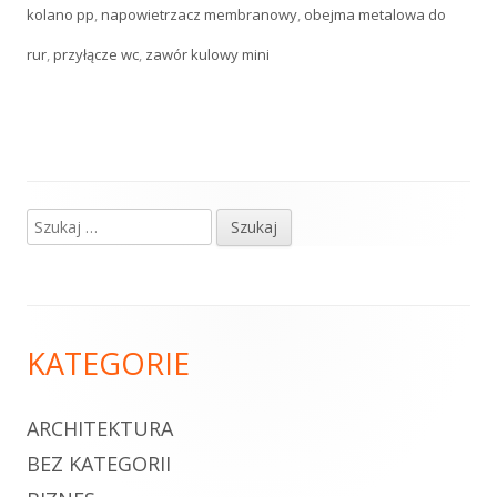
kolano pp
,
napowietrzacz membranowy
,
obejma metalowa do
rur
,
przyłącze wc
,
zawór kulowy mini
Szukaj:
Główny
panel
boczny
Zawartość
KATEGORIE
stopki
ARCHITEKTURA
BEZ KATEGORII