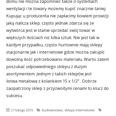
domu nie można zapomnieć także o systemach
wentylacji i te towary możemy kupić znacznie taniej.
Kupując u producenta nie zapłacimy bowiem prowizji
jaką nalicza sklep. często jednak zdarza się że
wytwórca jest w stanie sprzedać swój towar w
większych ilościach niż kilka sztuk. Nie jest tak w
każdym przypadku, często hurtownie mają sklepy
stacjonarne jak i internetowe gdzie można zakupić
dowolną ilość potrzebowano materiału. Warto zatem
poszukać odpowiedniego sklepu z dużym
asortymentem. Jednym z takich sklepów jest
listwa metalowa z kolankiem 15 x 1/2" . Dobrze
zaopatrzony sklep z przyzwoitymi cenami to klucz do
sukcesu.
Opublikowano
Kategorie
Tagi
21 lutego 2015
budownictwo
,
sklepy internetowe