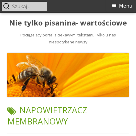
Szukaj:
Menu
Menu
główne
Przeskocz
Nie tylko pisanina- wartościowe
do
treści
Pociągający portal z ciekawymi tekstami. Tylko u nas
niespotykane newsy
TAGI:
NAPOWIETRZACZ
MEMBRANOWY