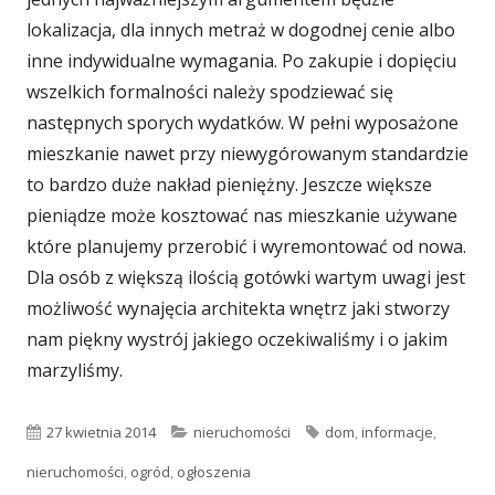
lokalizacja, dla innych metraż w dogodnej cenie albo
inne indywidualne wymagania. Po zakupie i dopięciu
wszelkich formalności należy spodziewać się
następnych sporych wydatków. W pełni wyposażone
mieszkanie nawet przy niewygórowanym standardzie
to bardzo duże nakład pieniężny. Jeszcze większe
pieniądze może kosztować nas mieszkanie używane
które planujemy przerobić i wyremontować od nowa.
Dla osób z większą ilością gotówki wartym uwagi jest
możliwość wynajęcia architekta wnętrz jaki stworzy
nam piękny wystrój jakiego oczekiwaliśmy i o jakim
marzyliśmy.
Opublikowano
Kategorie
Tagi
27 kwietnia 2014
nieruchomości
dom
,
informacje
,
nieruchomości
,
ogród
,
ogłoszenia