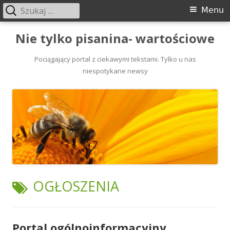
Szukaj:
Menu
Menu
główne
Przeskocz
Nie tylko pisanina- wartościowe
do
treści
Pociągający portal z ciekawymi tekstami. Tylko u nas
niespotykane newsy
TAGI:
OGŁOSZENIA
Portal ogólnoinformacyjny