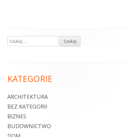
Szukaj:
Główny
panel
boczny
Zawartość
KATEGORIE
stopki
ARCHITEKTURA
BEZ KATEGORII
BIZNES
BUDOWNICTWO
DOM