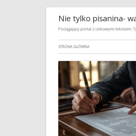
Przeskocz
Nie tylko pisanina- w
do
treści
Pociągający portal z ciekawymi tekstami.
Menu
STRONA GŁÓWNA
główne