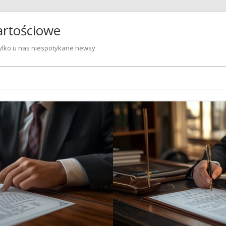
artościowe
 Tylko u nas niespotykane newsy