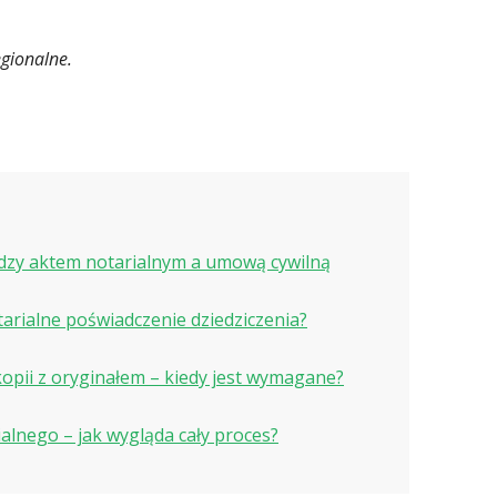
gionalne.
ędzy aktem notarialnym a umową cywilną
tarialne poświadczenie dziedziczenia?
opii z oryginałem – kiedy jest wymagane?
alnego – jak wygląda cały proces?