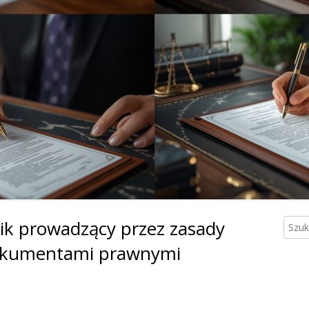
ik prowadzący przez zasady
Szuka
Gł
dokumentami prawnymi
pa
bo