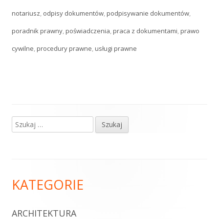
notariusz
,
odpisy dokumentów
,
podpisywanie dokumentów
,
poradnik prawny
,
poświadczenia
,
praca z dokumentami
,
prawo
cywilne
,
procedury prawne
,
usługi prawne
Szukaj:
Główny
panel
boczny
Zawartość
KATEGORIE
stopki
ARCHITEKTURA