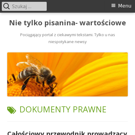
Szukaj:
Menu
Menu
główne
Przeskocz
Nie tylko pisanina- wartościowe
do
treści
Pociągający portal z ciekawymi tekstami. Tylko u nas
niespotykane newsy
TAGI:
DOKUMENTY PRAWNE
Całościowy przewodnik prowadzący